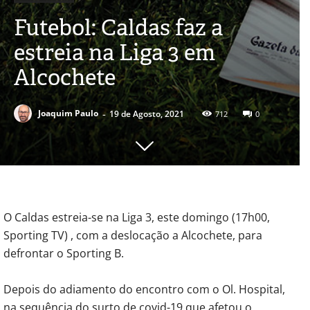
Futebol: Caldas faz a
estreia na Liga 3 em
Alcochete
-
Joaquim Paulo
19 de Agosto, 2021
712
0
O Caldas estreia-se na Liga 3, este domingo (17h00,
Sporting TV) , com a deslocação a Alcochete, para
defrontar o Sporting B.
Depois do adiamento do encontro com o Ol. Hospital,
na sequência do surto de covid-19 que afetou o