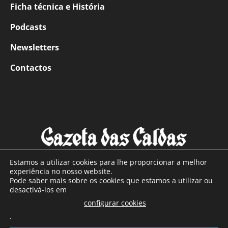
Ficha técnica e História
Podcasts
Newsletters
Contactos
Estamos a utilizar cookies para lhe proporcionar a melhor
experiência no nosso website.
Pode saber mais sobre os cookies que estamos a utilizar ou
SOBRE NÓS
desactivá-los em
configurar cookies
Com sede nas Caldas da Rainha e mais de 90 anos de
.
existência, é o jornal regional com maior número de leitores
a sul de distrito de Leiria, com mais de 40.000 leitores por