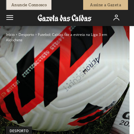
Anuncie Connosco
Assine a Gazeta
Início
Desporto
Futebol: Caldas faz a estreia na Liga 3 em
Alcochete
DESPORTO