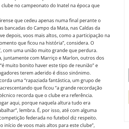
 clube no campeonato do Inatel na época que
eirense que cedeu apenas numa final perante o
as bancadas do Campo da Mata, nas Caldas da
ve depois, voos mais altos, como a participação na
omento que ficou na história”, considera. O
e”, com uma união muito grande que perdura.
va, juntamente com Marriço e Marlon, outros dos
 “é muito bonito haver este tipo de reunião” e
jogadores terem aderido é disso sinónimo.
ecorda uma “rapaziada fantástica, um grupo de
 acrescentando que ficou “a grande recordação
técnico recorda que o clube era referência.
ogar aqui, porque naquela altura tudo era
balhar”, lembra. É, por isso, até com alguma
ompetição federada no futebol diz respeito.
início de voos mais altos para este clube”,