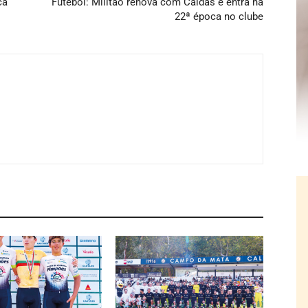
ca
Futebol: Militão renova com Caldas e entra na
22ª época no clube