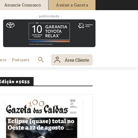
Anuncie Connosco
Assine a Gazeta
 da presença na
- publicidade -
Área Cliente
ers
Podcasts
Edição #5655