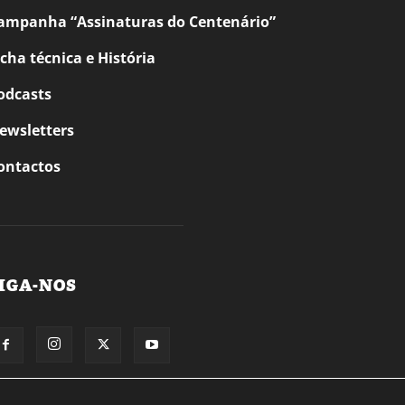
ampanha “Assinaturas do Centenário”
icha técnica e História
odcasts
ewsletters
ontactos
IGA-NOS