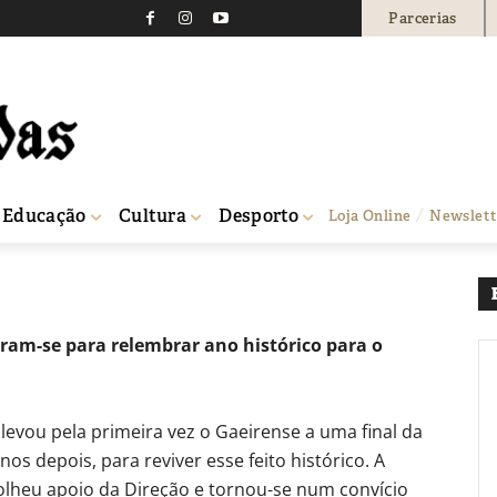
Parcerias
ense comemorou 30 anos
trital
0
Educação
Cultura
Desporto
Loja Online
Newslett
 final da Taça distrital
aram-se para relembrar ano histórico para o
evou pela primeira vez o Gaeirense a uma final da
anos depois, para reviver esse feito histórico. A
colheu apoio da Direção e tornou-se num convício