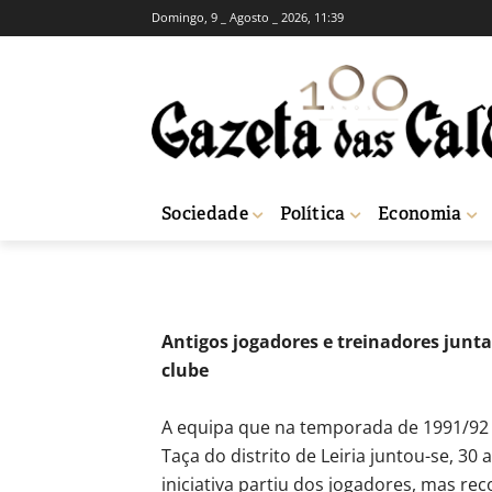
Domingo, 9 _ Agosto _ 2026, 11:39
Futebol: Gaeir
final da Taça dis
-
Joel Ribeiro
15 de Junho, 2022
334
Sociedade
Política
Economia
Início
Desporto
Futebol: Gaeirense comemorou 30 anos da presença na
Antigos jogadores e treinadores junt
clube
A equipa que na temporada de 1991/92 l
Taça do distrito de Leiria juntou-se, 30 
iniciativa partiu dos jogadores, mas re