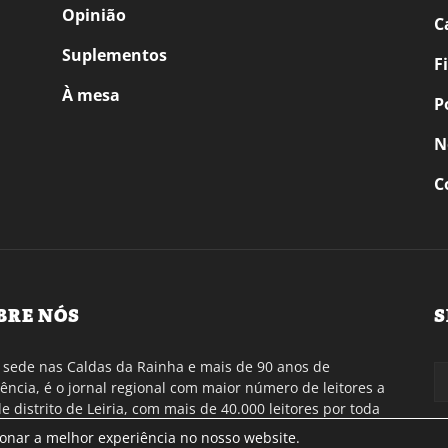
Opinião
C
Suplementos
F
À mesa
P
N
C
BRE NÓS
S
sede nas Caldas da Rainha e mais de 90 anos de
tência, é o jornal regional com maior número de leitores a
de distrito de Leiria, com mais de 40.000 leitores por toda
gião Oeste. Jornal com distribuição em Portugal
ionar a melhor experiência no nosso website.