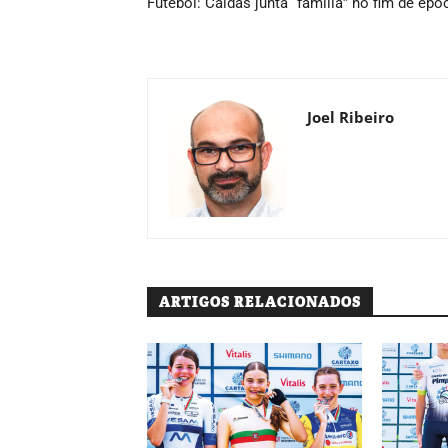
Futebol: Caldas junta “família” no fim de épo
Joel Ribeiro
ARTIGOS RELACIONADOS