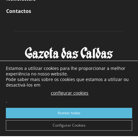
Contactos
Estamos a utilizar cookies para lhe proporcionar a melhor
experiência no nosso website.
Pode saber mais sobre os cookies que estamos a utilizar ou
SOBRE NÓS
desactivá-los em
configurar cookies
Com sede nas Caldas da Rainha e mais de 90 anos de
.
existência, é o jornal regional com maior número de leitores
a sul de distrito de Leiria, com mais de 40.000 leitores por
Aceitar todas
toda a região Oeste. Jornal com distribuição em Portugal
Continental e assinatura online.
Configurar Cookies