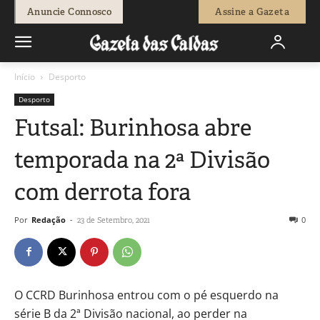
Anuncie Connosco
Assine a Gazeta
Início
Desporto
Desporto
Futsal: Burinhosa abre
temporada na 2ª Divisão
com derrota fora
Por
Redação
-
0
23 de Setembro, 2021
O CCRD Burinhosa entrou com o pé esquerdo na
série B da 2ª Divisão nacional, ao perder na