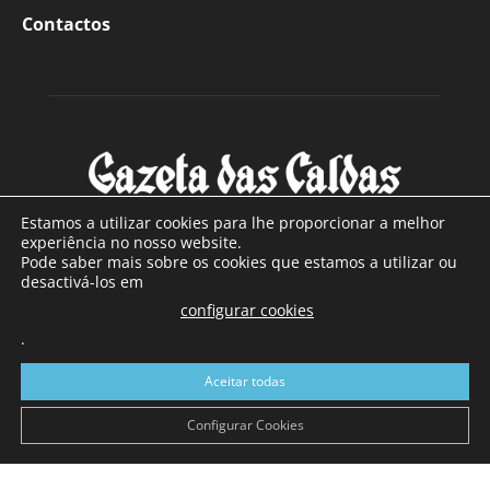
Contactos
Estamos a utilizar cookies para lhe proporcionar a melhor
experiência no nosso website.
Pode saber mais sobre os cookies que estamos a utilizar ou
SOBRE NÓS
desactivá-los em
configurar cookies
Com sede nas Caldas da Rainha e mais de 90 anos de
.
existência, é o jornal regional com maior número de leitores
a sul de distrito de Leiria, com mais de 40.000 leitores por
Aceitar todas
toda a região Oeste. Jornal com distribuição em Portugal
Continental e assinatura online.
Configurar Cookies