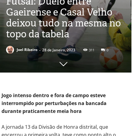
Futsal: Duelo entre
Gaeirense e Casal Velho
deixou tudo na mesma no
topo da tabela
-
Joel Ribeiro
28 de Janeiro, 2023
311
0
Jogo intenso dentro e fora de campo esteve
interrompido por perturbações na bancada
durante praticamente meia hora
A jornada 13 da Divisão de Honra distrital, que
encerrou a primeira volta, teve como ponto alto o