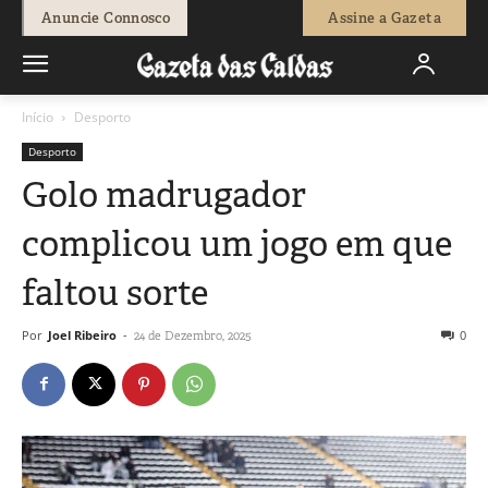
Anuncie Connosco
Assine a Gazeta
Início
Desporto
Desporto
Golo madrugador
complicou um jogo em que
faltou sorte
Por
Joel Ribeiro
-
0
24 de Dezembro, 2025