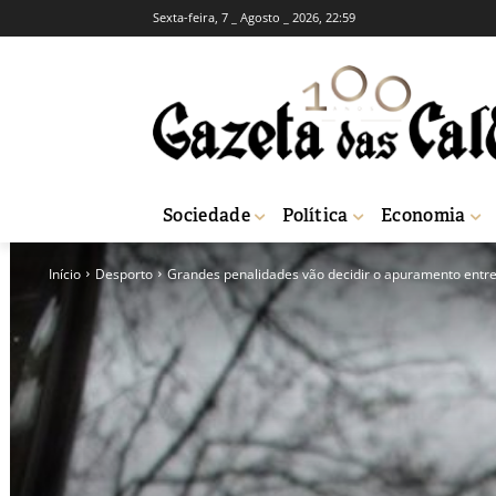
Sexta-feira, 7 _ Agosto _ 2026, 22:59
Sociedade
Política
Economia
Início
Desporto
Grandes penalidades vão decidir o apuramento entre