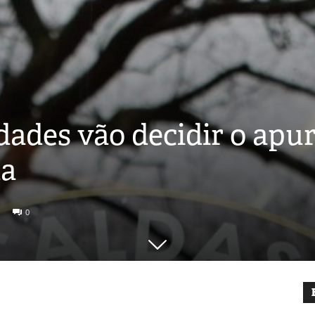
dades vão decidir o apu
la
0