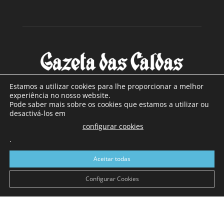
Estamos a utilizar cookies para lhe proporcionar a melhor
experiência no nosso website.
Pode saber mais sobre os cookies que estamos a utilizar ou
SOBRE NÓS
desactivá-los em
configurar cookies
Com sede nas Caldas da Rainha e mais de 90 anos de
.
existência, é o jornal regional com maior número de leitores
a sul de distrito de Leiria, com mais de 40.000 leitores por
Aceitar todas
toda a região Oeste. Jornal com distribuição em Portugal
Continental e assinatura online.
Configurar Cookies
SIGA-NOS