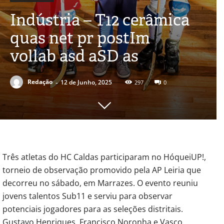
Indústria – T12 cerâmica
quas net pr postIm
vollab asd aSD as
-
Redação
12 de Junho, 2025
297
0
Três atletas do HC Caldas participaram no HóqueiUP!,
torneio de observação promovido pela AP Leiria que
decorreu no sábado, em Marrazes. O evento reuniu
jovens talentos Sub11 e serviu para observar
potenciais jogadores para as seleções distritais.
Gustavo Henriques, Francisco Noronha e Vasco