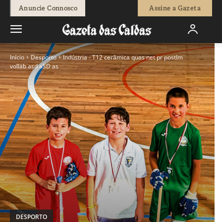
Anuncie Connosco
Assine a Gazeta
Início
Desporto
Indústria - T12 cerâmica quas net pr postIm
vollab asd aSD as
DESPORTO