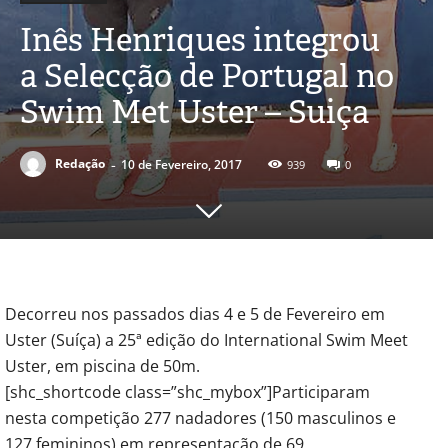
Inês Henriques integrou
a Selecção de Portugal no
Swim Met Uster – Suiça
-
Redação
10 de Fevereiro, 2017
939
0
Decorreu nos passados dias 4 e 5 de Fevereiro em
Uster (Suíça) a 25ª edição do International Swim Meet
Uster, em piscina de 50m.
[shc_shortcode class=”shc_mybox”]Participaram
nesta competição 277 nadadores (150 masculinos e
127 femininos) em representação de 69