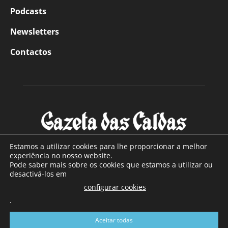
Podcasts
Newsletters
Contactos
Estamos a utilizar cookies para lhe proporcionar a melhor
experiência no nosso website.
Pode saber mais sobre os cookies que estamos a utilizar ou
SOBRE NÓS
desactivá-los em
configurar cookies
Com sede nas Caldas da Rainha e mais de 90 anos de
.
existência, é o jornal regional com maior número de leitores
a sul de distrito de Leiria, com mais de 40.000 leitores por
Aceitar todas
toda a região Oeste. Jornal com distribuição em Portugal