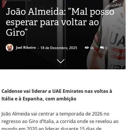
João Almeida: “Mal posso
esperar para voltar ao
Giro”
-
Joel Ribeiro
18 de Dezembro, 2025
66
0
Caldense vai liderar a UAE Emirates nas voltas à
Itália e à Espanha, com ambição
João Almeida vai centrar a temporada de 2026 no
regresso ao Giro d’Italia, a corrida onde se revelou ao
mundo em 2020 ao liderar durante 15 dias de