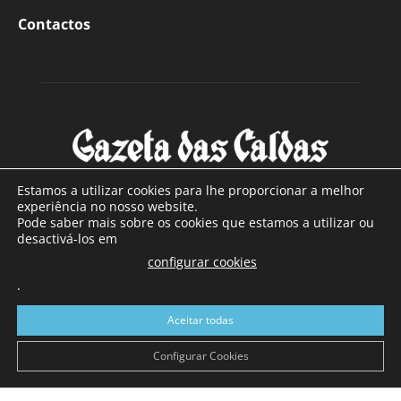
Contactos
Estamos a utilizar cookies para lhe proporcionar a melhor
experiência no nosso website.
Pode saber mais sobre os cookies que estamos a utilizar ou
SOBRE NÓS
desactivá-los em
configurar cookies
Com sede nas Caldas da Rainha e mais de 90 anos de
.
existência, é o jornal regional com maior número de leitores
a sul de distrito de Leiria, com mais de 40.000 leitores por
Aceitar todas
toda a região Oeste. Jornal com distribuição em Portugal
Continental e assinatura online.
Configurar Cookies