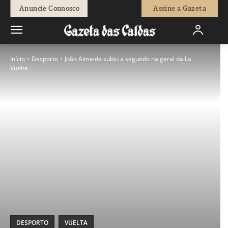
Anuncie Connosco
Assine a Gazeta
Início
Desporto
João Almeida subiu a segundo na geral da La
Vuelta
DESPORTO
VUELTA