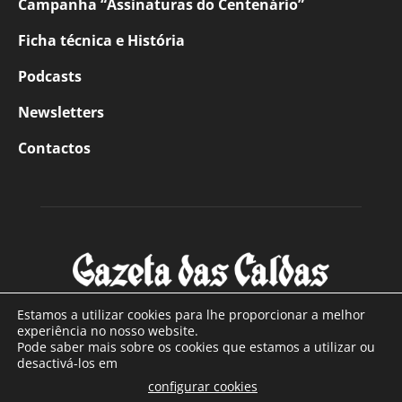
Campanha “Assinaturas do Centenário”
Ficha técnica e História
Podcasts
Newsletters
Contactos
Estamos a utilizar cookies para lhe proporcionar a melhor
experiência no nosso website.
Pode saber mais sobre os cookies que estamos a utilizar ou
SOBRE NÓS
desactivá-los em
configurar cookies
Com sede nas Caldas da Rainha e mais de 90 anos de