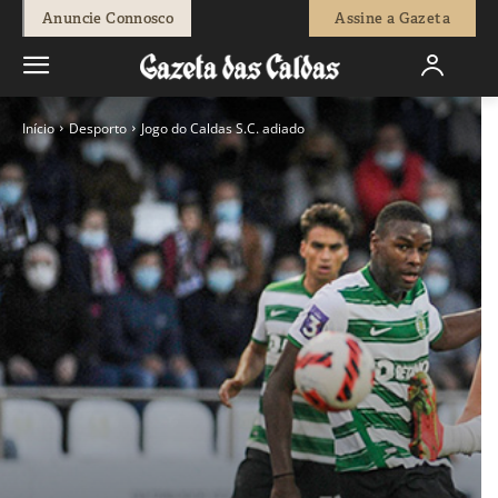
Anuncie Connosco
Assine a Gazeta
Início
Desporto
Jogo do Caldas S.C. adiado