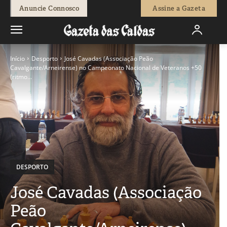
Anuncie Connosco
Assine a Gazeta
Início
Desporto
José Cavadas (Associação Peão
Cavalgante/Arneirense) no Campeonato Nacional de Veteranos +50
(ritmo...
DESPORTO
José Cavadas (Associação
Peão