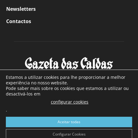
Newsletters
Contactos
Estamos a utilizar cookies para lhe proporcionar a melhor
experiência no nosso website.
Pode saber mais sobre os cookies que estamos a utilizar ou
SOBRE NÓS
desactivá-los em
configurar cookies
Com sede nas Caldas da Rainha e mais de 90 anos de
.
existência, é o jornal regional com maior número de leitores
a sul de distrito de Leiria, com mais de 40.000 leitores por
Aceitar todas
toda a região Oeste. Jornal com distribuição em Portugal
Continental e assinatura online.
Configurar Cookies