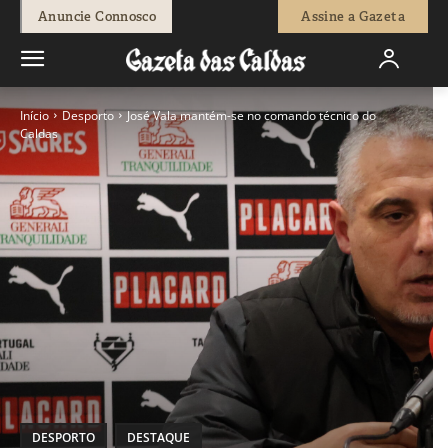
Anuncie Connosco
Assine a Gazeta
Início
Desporto
José Vala mantém-se no comando técnico do
Caldas
DESPORTO
DESTAQUE