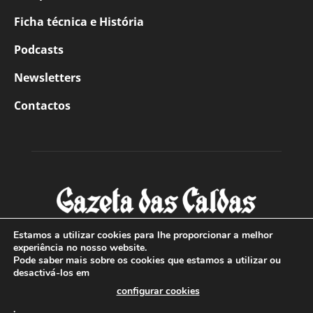
Ficha técnica e História
Podcasts
Newsletters
Contactos
Estamos a utilizar cookies para lhe proporcionar a melhor
experiência no nosso website.
Pode saber mais sobre os cookies que estamos a utilizar ou
SOBRE NÓS
desactivá-los em
configurar cookies
Com sede nas Caldas da Rainha e mais de 90 anos de
.
existência, é o jornal regional com maior número de leitores