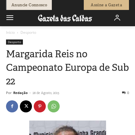
Anuncie Connosco
Assine a Gazeta
Início
Desporto
Desporto
Margarida Reis no
Campeonato Europa de Sub
22
Por
Redação
-
0
28 de Agosto, 2015