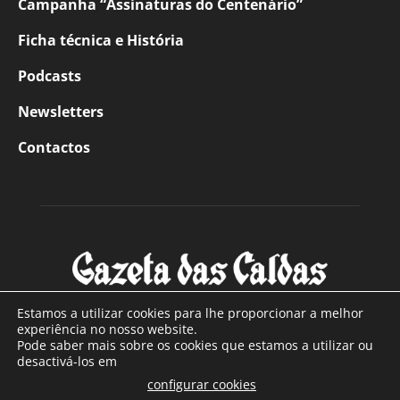
Campanha “Assinaturas do Centenário”
Ficha técnica e História
Podcasts
Newsletters
Contactos
Estamos a utilizar cookies para lhe proporcionar a melhor
experiência no nosso website.
Pode saber mais sobre os cookies que estamos a utilizar ou
SOBRE NÓS
desactivá-los em
configurar cookies
Com sede nas Caldas da Rainha e mais de 90 anos de