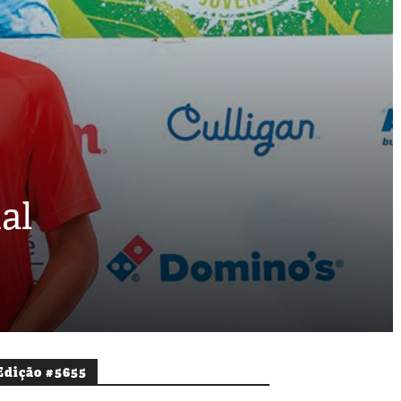
al
Edição #5655