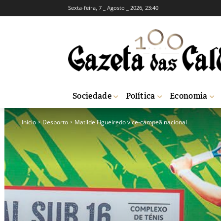
Sexta-feira, 7 _ Agosto _ 2026, 23:40
Sociedade
Política
Economia
Início
Desporto
Matilde Figueiredo vice-campeã nacional