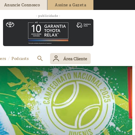
Anuncie Connosco
Assine a Gazeta
- publicidade -
Área Cliente
ers
Podcasts