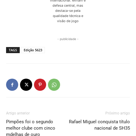
internacional. Miriam é
defesa central, mas
destaca-se pela
qualidade técnica e
visão de jogo
- publicidade -
TAGS
Edição 5623
Artigo anterior
Próximo artigo
Pimpões foi o segundo
Rafael Miguel conquista título
melhor clube com cinco
nacional de SH35
mdelhas de ouro