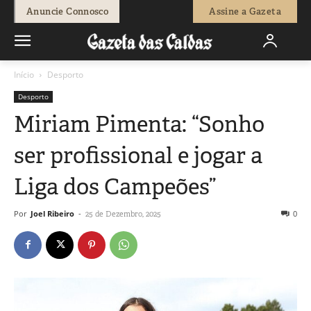
Anuncie Connosco
Assine a Gazeta
Início
Desporto
Desporto
Miriam Pimenta: “Sonho
ser profissional e jogar a
Liga dos Campeões”
Por
Joel Ribeiro
-
0
25 de Dezembro, 2025