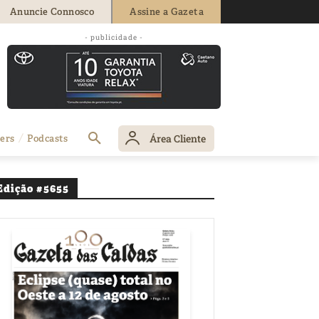
Anuncie Connosco
Assine a Gazeta
- publicidade -
iores
Área Cliente
ers
Podcasts
Edição #5655