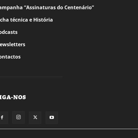
ampanha “Assinaturas do Centenário”
icha técnica e História
odcasts
ewsletters
ontactos
IGA-NOS