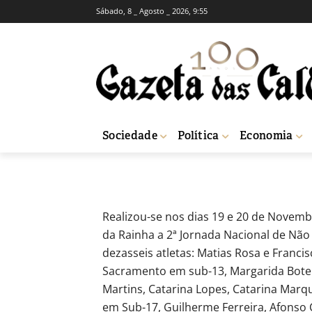
Sábado, 8 _ Agosto _ 2026, 9:55
DESPORTO
MVD na 2ª jorn
-
Redação
25 de Novembro, 2016
799
Sociedade
Política
Economia
Início
Desporto
MVD na 2ª jornada Nacional de não seniores
Realizou-se nos dias 19 e 20 de Novem
da Rainha a 2ª Jornada Nacional de Nã
dezasseis atletas: Matias Rosa e Franc
Sacramento em sub-13, Margarida Botel
Martins, Catarina Lopes, Catarina Marque
em Sub-17, Guilherme Ferreira, Afonso 