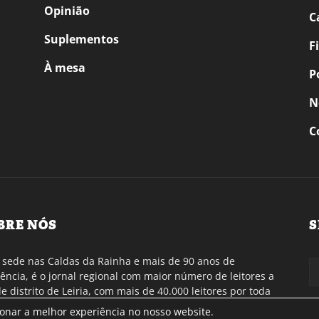
Opinião
C
Suplementos
F
À mesa
P
N
C
BRE NÓS
S
sede nas Caldas da Rainha e mais de 90 anos de
tência, é o jornal regional com maior número de leitores a
de distrito de Leiria, com mais de 40.000 leitores por toda
gião Oeste. Jornal com distribuição em Portugal
ionar a melhor experiência no nosso website.