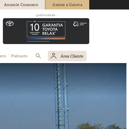
Anuncie Connosco
Assine a Gazeta
- publicidade -
Área Cliente
ers
Podcasts