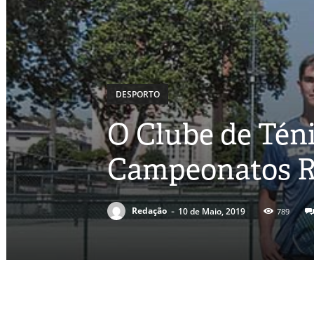
DESPORTO
O Clube de Téni
Campeonatos R
-
Redação
10 de Maio, 2019
789