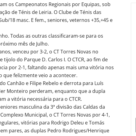
am os Campeonatos Regionais por Equipas, sob
ção de Ténis de Leiria. O Clube de Ténis das
Sub/18 masc. E fem., seniores, veternos +35,+45 e
nho. Todas as outras classificaram-se para os
róximo mês de Julho.
anos, venceu por 3-2, o CT Torres Novas no
tijolo do Parque D. Carlos I. O CTCR, ao fim de
ncia por 2-1, faltando apenas mais uma vitória nos
o que felizmente veio a acontecer.
rdo Canhão e Filipe Rebelo e derrota para Luís
lder Monteiro perderam, enquanto que a dupla
m a vitória necessária para o CTCR.
eniores masculina da 3ª divisão das Caldas da
Complexo Municipal, o CT Torres Novas por 4-1,
ngulares, vitórias para Rodrigo Deleu e Tomás
, em pares, as duplas Pedro Rodrigues/Henrique