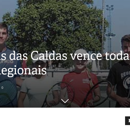
s das Caldas vence todas
egionais
0