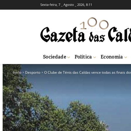
Sexta-feira, 7 _ Agosto _ 2026, 8:11
Sociedade
Política
Economia
Início
Desporto
O Clube de Ténis das Caldas vence todas as finais d