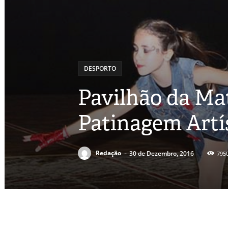
DESPORTO
Pavilhão da Mat
Patinagem Artís
-
Redação
30 de Dezembro, 2016
795