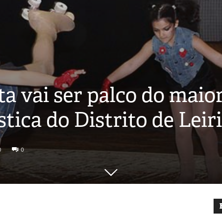
a vai ser palco do maio
tica do Distrito de Leir
0
0