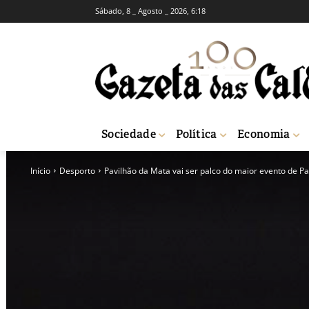
Sábado, 8 _ Agosto _ 2026, 6:18
Sociedade
Política
Economia
Início
Desporto
Pavilhão da Mata vai ser palco do maior evento de Pat