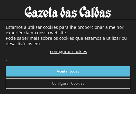
Estamos a utilizar cookies para lhe proporcionar a melhor
experiência no nosso website.
Pode saber mais sobre os cookies que estamos a utilizar ou
SOBRE NÓS
desactivá-los em
configurar cookies
Com sede nas Caldas da Rainha e mais de 90 anos de
.
existência, é o jornal regional com maior número de leitores
a sul de distrito de Leiria, com mais de 40.000 leitores por
Aceitar todas
toda a região Oeste. Jornal com distribuição em Portugal
Continental e assinatura online.
Configurar Cookies
SIGA-NOS