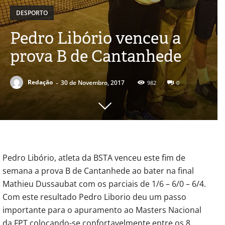
DESPORTO
Pedro Libório venceu a
prova B de Cantanhede
-
Redação
30 de Novembro, 2017
982
0
Pedro Libório, atleta da BSTA venceu este fim de
semana a prova B de Cantanhede ao bater na final
Mathieu Dussaubat com os parciais de 1/6 – 6/0 – 6/4.
Com este resultado Pedro Liborio deu um passo
importante para o apuramento ao Masters Nacional
da FPT colocando-se confortavelmente entre os 8