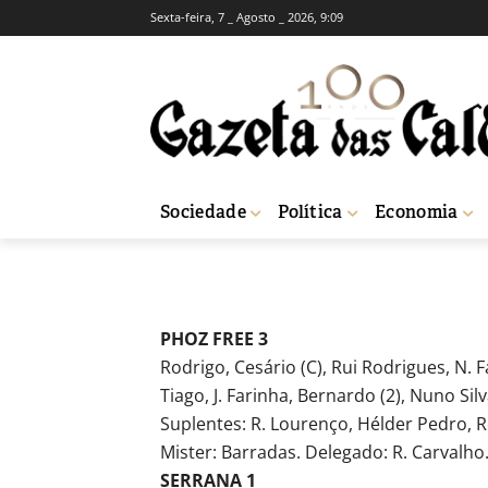
Sexta-feira, 7 _ Agosto _ 2026, 9:09
DESPORTO
FUTEBOL – Phoz
-
Redação
10 de Março, 2017
743
Sociedade
Política
Economia
Início
Desporto
FUTEBOL - Phoz Free venceu a Serrana
PHOZ FREE 3
Rodrigo, Cesário (C), Rui Rodrigues, N. 
Tiago, J. Farinha, Bernardo (2), Nuno Silv
Suplentes: R. Lourenço, Hélder Pedro, Ro
Mister: Barradas. Delegado: R. Carvalho
SERRANA 1