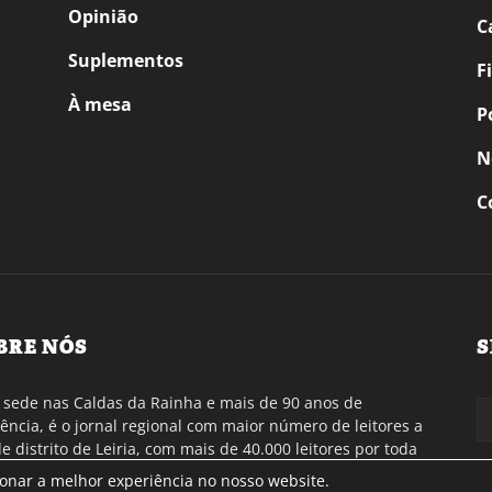
Opinião
C
Suplementos
F
À mesa
P
N
C
BRE NÓS
S
sede nas Caldas da Rainha e mais de 90 anos de
tência, é o jornal regional com maior número de leitores a
de distrito de Leiria, com mais de 40.000 leitores por toda
gião Oeste. Jornal com distribuição em Portugal
ionar a melhor experiência no nosso website.