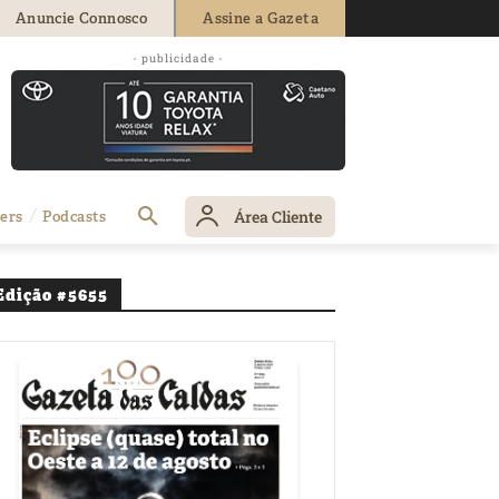
Anuncie Connosco
Assine a Gazeta
- publicidade -
a
Área Cliente
ers
Podcasts
Edição #5655