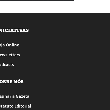
NICIATIVAS
oja Online
ewsletters
odcasts
OBRE NÓS
ssinar a Gazeta
statuto Editorial