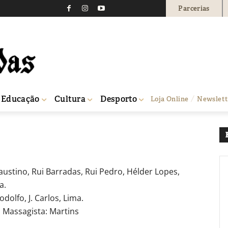
Parcerias
 Free venceu a Serran
0
Educação
Cultura
Desporto
Loja Online
Newslett
Faustino, Rui Barradas, Rui Pedro, Hélder Lopes,
a.
dolfo, J. Carlos, Lima.
. Massagista: Martins