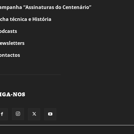
ampanha “Assinaturas do Centenário”
icha técnica e História
odcasts
ewsletters
ontactos
IGA-NOS