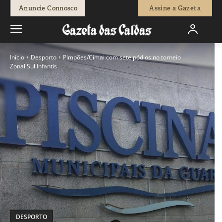
Anuncie Connosco
Assine a Gazeta
Início
Desporto
Pimpões/Cimai com sete pódios no torneio
Zonal Sul Infantis
DESPORTO