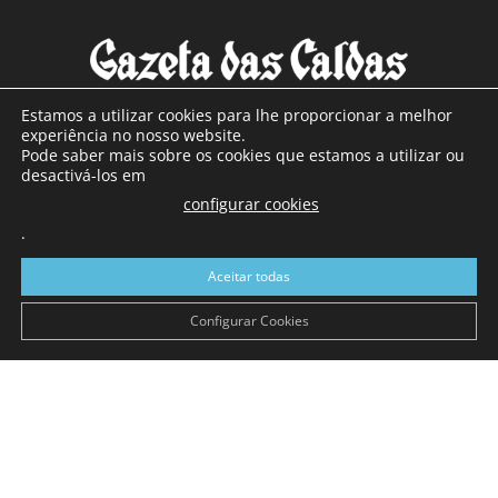
Estamos a utilizar cookies para lhe proporcionar a melhor
experiência no nosso website.
Pode saber mais sobre os cookies que estamos a utilizar ou
SOBRE NÓS
desactivá-los em
configurar cookies
Com sede nas Caldas da Rainha e mais de 90 anos de
.
existência, é o jornal regional com maior número de leitores
a sul de distrito de Leiria, com mais de 40.000 leitores por
Aceitar todas
toda a região Oeste. Jornal com distribuição em Portugal
Continental e assinatura online.
Configurar Cookies
SIGA-NOS