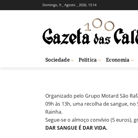
Domingo, 9 _ Agosto _ 2026, 13:14
DESPORTO
Recolha de San
-
Redação
18 de Novembro, 2016
130
Sociedade
Política
Economia
Início
Desporto
Recolha de Sangue do Grupo Motard São Rafael
Organizado pelo Grupo Motard São Rafa
09h às 13h, uma recolha de sangue, no 
Rainha.
Segue-se o almoço convívio (5 euros), g
DAR SANGUE É DAR VIDA.