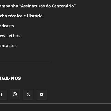
ampanha “Assinaturas do Centenário”
icha técnica e História
odcasts
ewsletters
ontactos
IGA-NOS