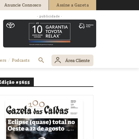
Anuncie Connosco
Assine a Gazeta
- publicidade -
o Rafael
Área Cliente
ers
Podcasts
Edição #5655