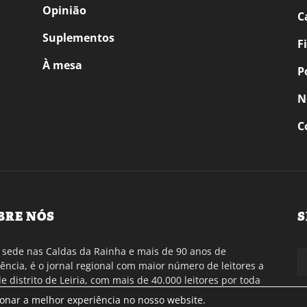
Opinião
C
Suplementos
F
À mesa
P
N
C
BRE NÓS
S
sede nas Caldas da Rainha e mais de 90 anos de
tência, é o jornal regional com maior número de leitores a
de distrito de Leiria, com mais de 40.000 leitores por toda
gião Oeste. Jornal com distribuição em Portugal
ionar a melhor experiência no nosso website.