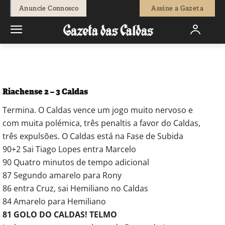
-
Redação
11 de Janeiro, 2015
683
0
Anuncie Connosco
Assine a Gazeta
Início
Desporto
Riachense-Caldas jogada a jogada
Riachense 2 – 3 Caldas
Termina. O Caldas vence um jogo muito nervoso e
com muita polémica, três penaltis a favor do Caldas,
três expulsões. O Caldas está na Fase de Subida
90+2 Sai Tiago Lopes entra Marcelo
90 Quatro minutos de tempo adicional
87 Segundo amarelo para Rony
86 entra Cruz, sai Hemiliano no Caldas
84 Amarelo para Hemiliano
81 GOLO DO CALDAS! TELMO