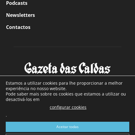
Podcasts
Newsletters
Contactos
Estamos a utilizar cookies para lhe proporcionar a melhor
experiência no nosso website.
Pode saber mais sobre os cookies que estamos a utilizar ou
SOBRE NÓS
desactivá-los em
configurar cookies
Com sede nas Caldas da Rainha e mais de 90 anos de
.
existência, é o jornal regional com maior número de leitores
a sul de distrito de Leiria, com mais de 40.000 leitores por
Aceitar todas
toda a região Oeste. Jornal com distribuição em Portugal
Continental e assinatura online.