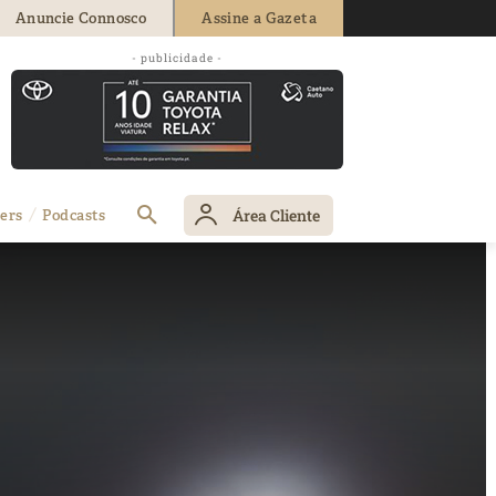
Anuncie Connosco
Assine a Gazeta
- publicidade -
Área Cliente
ers
Podcasts