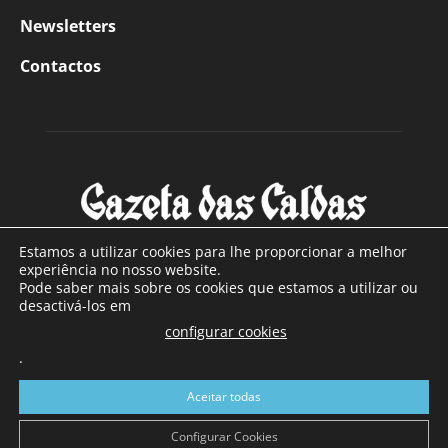
Newsletters
Contactos
Estamos a utilizar cookies para lhe proporcionar a melhor
experiência no nosso website.
Pode saber mais sobre os cookies que estamos a utilizar ou
SOBRE NÓS
desactivá-los em
configurar cookies
Com sede nas Caldas da Rainha e mais de 90 anos de
.
existência, é o jornal regional com maior número de leitores
a sul de distrito de Leiria, com mais de 40.000 leitores por
Aceitar todas
toda a região Oeste. Jornal com distribuição em Portugal
Continental e assinatura online.
Configurar Cookies