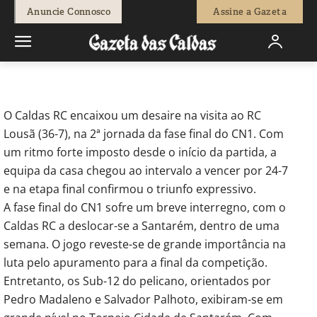
-
Redação
17 de Março, 2022
294
0
Anuncie Connosco
Assine a Gazeta
Início
Desporto
Rugby: Caldas RC derrotado na visita à Lousã
O Caldas RC encaixou um desaire na visita ao RC
Lousã (36-7), na 2ª jornada da fase final do CN1. Com
um ritmo forte imposto desde o início da partida, a
equipa da casa chegou ao intervalo a vencer por 24-7
e na etapa final confirmou o triunfo expressivo.
A fase final do CN1 sofre um breve interregno, com o
Caldas RC a deslocar-se a Santarém, dentro de uma
semana. O jogo reveste-se de grande importância na
luta pelo apuramento para a final da competição.
Entretanto, os Sub-12 do pelicano, orientados por
Pedro Madaleno e Salvador Palhoto, exibiram-se em