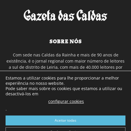
SOBRE NÓS
Com sede nas Caldas da Rainha e mais de 90 anos de
existência, é o jornal regional com maior número de leitores
a sul de distrito de Leiria, com mais de 40.000 leitores por
toda a região Oeste. Jornal com distribuição em Portugal
Estamos a utilizar cookies para lhe proporcionar a melhor
Continental e assinatura online.
experiência no nosso website.
Pode saber mais sobre os cookies que estamos a utilizar ou
desactivá-los em
SIGA-NOS
configurar cookies
.
Aceitar todas