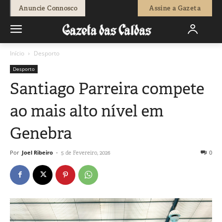
Anuncie Connosco
Assine a Gazeta
Início
Desporto
Desporto
Santiago Parreira compete
ao mais alto nível em
Genebra
Por
Joel Ribeiro
-
0
5 de Fevereiro, 2026