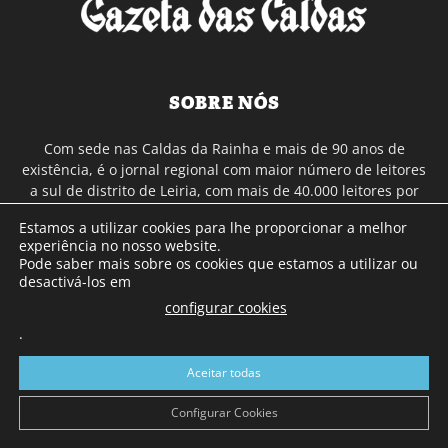
SOBRE NÓS
Com sede nas Caldas da Rainha e mais de 90 anos de
existência, é o jornal regional com maior número de leitores
a sul de distrito de Leiria, com mais de 40.000 leitores por
toda a região Oeste. Jornal com distribuição em Portugal
Estamos a utilizar cookies para lhe proporcionar a melhor
Continental e assinatura online.
experiência no nosso website.
Pode saber mais sobre os cookies que estamos a utilizar ou
desactivá-los em
SIGA-NOS
configurar cookies
.
Aceitar todas
Configurar Cookies
© Gazeta das Caldas - 2026