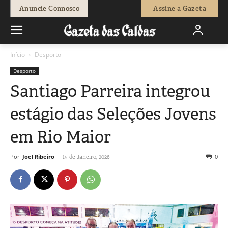
Anuncie Connosco
Assine a Gazeta
Início
Desporto
Desporto
Santiago Parreira integrou
estágio das Seleções Jovens
em Rio Maior
Por
Joel Ribeiro
-
0
15 de Janeiro, 2026