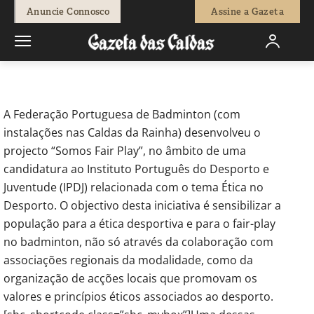
-
Beatriz Raposo
16 de Março, 2018
997
0
Anuncie Connosco
Assine a Gazeta
Início
Desporto
Selecção nacional, atletas caldenses e alunos do
Centro de Educação Especial Rainha...
A Federação Portuguesa de Badminton (com
instalações nas Caldas da Rainha) desenvolveu o
projecto “Somos Fair Play”, no âmbito de uma
candidatura ao Instituto Português do Desporto e
Juventude (IPDJ) relacionada com o tema Ética no
Desporto. O objectivo desta iniciativa é sensibilizar a
população para a ética desportiva e para o fair-play
no badminton, não só através da colaboração com
associações regionais da modalidade, como da
organização de acções locais que promovam os
valores e princípios éticos associados ao desporto.