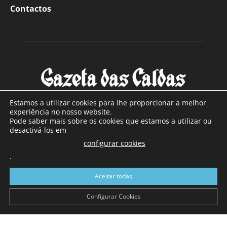
Contactos
Estamos a utilizar cookies para lhe proporcionar a melhor
experiência no nosso website.
Pode saber mais sobre os cookies que estamos a utilizar ou
SOBRE NÓS
desactivá-los em
configurar cookies
Com sede nas Caldas da Rainha e mais de 90 anos de
.
existência, é o jornal regional com maior número de leitores
a sul de distrito de Leiria, com mais de 40.000 leitores por
Aceitar todas
toda a região Oeste. Jornal com distribuição em Portugal
Continental e assinatura online.
Configurar Cookies
SIGA-NOS