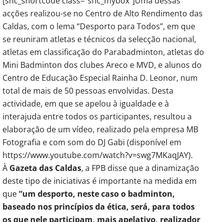
[shc_shortcode class=”shc_mybox”]Uma dessas
acções realizou-se no Centro de Alto Rendimento das
Caldas, com o lema “Desporto para Todos”, em que
se reuniram atletas e técnicos da selecção nacional,
atletas em classificação do Parabadminton, atletas do
Mini Badminton dos clubes Areco e MVD, e alunos do
Centro de Educação Especial Rainha D. Leonor, num
total de mais de 50 pessoas envolvidas. Desta
actividade, em que se apelou à igualdade e à
interajuda entre todos os participantes, resultou a
elaboração de um vídeo, realizado pela empresa MB
Fotografia e com som do DJ Gabi (disponível em
https://www.youtube.com/watch?v=swg7MKaqJAY).
À
Gazeta das Caldas
, a FPB disse que a dinamização
deste tipo de iniciativas é importante na medida em
que
“um desporto, neste caso o badminton,
baseado nos princípios da ética, será, para todos
os que nele participam, mais apelativo, realizador