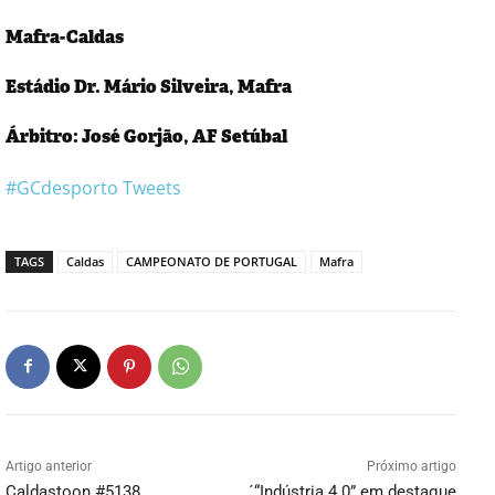
Mafra-Caldas
Estádio Dr. Mário Silveira, Mafra
Árbitro: José Gorjão, AF Setúbal
#GCdesporto Tweets
TAGS
Caldas
CAMPEONATO DE PORTUGAL
Mafra
Artigo anterior
Próximo artigo
Caldastoon #5138
´“Indústria 4.0” em destaque