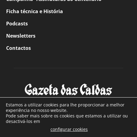
Ficha técnica e História
Podcasts
Newsletters
Contactos
Estamos a utilizar cookies para lhe proporcionar a melhor
experiência no nosso website.
Pode saber mais sobre os cookies que estamos a utilizar ou
SOBRE NÓS
desactivá-los em
configurar cookies
Com sede nas Caldas da Rainha e mais de 90 anos de