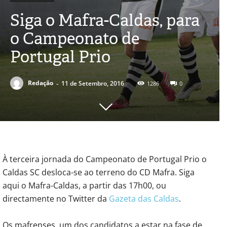
Siga o Mafra-Caldas, para
o Campeonato de
Portugal Prio
-
Redação
11 de Setembro, 2016
1286
0
À terceira jornada do Campeonato de Portugal Prio o
Caldas SC desloca-se ao terreno do CD Mafra. Siga
aqui o Mafra-Caldas, a partir das 17h00, ou
directamente no Twitter da
Gazeta das Caldas
.
Os mafrenses, um dos candidatos a estar na fase de