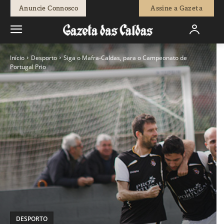
Anuncie Connosco
Assine a Gazeta
Início
Desporto
Siga o Mafra-Caldas, para o Campeonato de
Portugal Prio
DESPORTO