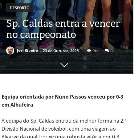
DESPORTO
Sp. Caldas entra a vencer
no campeonato
-
Joel Ribeiro
23 de Outubro, 2025
918
0
Equipa orientada por Nuno Passos venceu por 0-3
em Albufeira
A equipa do Sp. Caldas entrou da melhor forma na 2.ª
Divisão Nacional de voleibol, com uma viagem ao
Algarve da qual trouxe uma robusta vitória por 0-3.