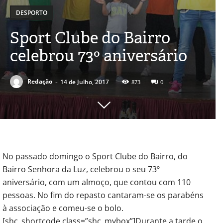
DESPORTO
Sport Clube do Bairro
celebrou 73º aniversário
-
Redação
14 de Julho, 2017
873
0
No passado domingo o Sport Clube do Bairro, do
Bairro Senhora da Luz, celebrou o seu 73º
aniversário, com um almoço, que contou com 110
pessoas. No fim do repasto cantaram-se os parabéns
à associação e comeu-se o bolo.
[shc_shortcode class=”shc_mybox”]Durante a tarde o