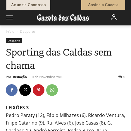
Anuncie Connosco
Assine a Gazeta
Início
Desporto
Desporto
Sporting das Caldas sem
chama
Por
Redação
-
0
11 de Novembro, 2016
LEIXÕES 3
Pedro Paraty (12), Fábio Milhazes (6), Ricardo Ventura,
Filipe Catarino (9), Rui Alves (6), José Casas (8), G.
Cardoso (L), André Ferreira, Pedro Pisco, Aruã