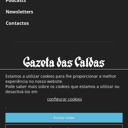
Podcasts
Newsletters
Contactos
Estamos a utilizar cookies para lhe proporcionar a melhor
experiência no nosso website.
Pode saber mais sobre os cookies que estamos a utilizar ou
SOBRE NÓS
desactivá-los em
configurar cookies
Com sede nas Caldas da Rainha e mais de 90 anos de
.
existência, é o jornal regional com maior número de leitores
a sul de distrito de Leiria, com mais de 40.000 leitores por
Aceitar todas
toda a região Oeste. Jornal com distribuição em Portugal
Continental e assinatura online.