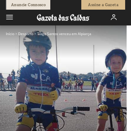
Anuncie Connosco
Assine a Gazeta
Início
Desporto
Tiago Santos venceu em Alpiarça