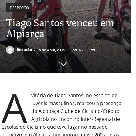
DESPORTO
Tiago Santos venceu em
Alpiarça
-
Redação
18 de Abril, 2019
659
0
A
vitória de Tiago Santos, no escalão de
juvenis masculinos, marcou a presença
do Alcobaça Clube de Ciclismo/Crédito
Agrícola no Encontro Inter-Regional de
Escolas de Ciclismo que teve lugar no passado
domingo, em Alpiarça que juntou quase 200 atletas