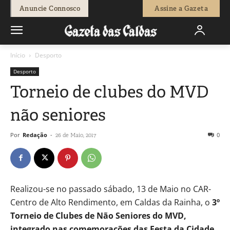
Anuncie Connosco
Assine a Gazeta
Início
Desporto
Desporto
Torneio de clubes do MVD
não seniores
Por
Redação
-
0
26 de Maio, 2017
Realizou-se no passado sábado, 13 de Maio no CAR-
Centro de Alto Rendimento, em Caldas da Rainha, o
3º
Torneio de Clubes de Não Seniores do MVD,
integrado nas comemorações das Festa da Cidade
,