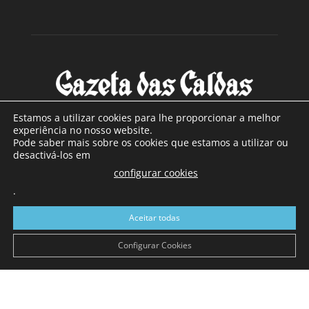
Estamos a utilizar cookies para lhe proporcionar a melhor
experiência no nosso website.
Pode saber mais sobre os cookies que estamos a utilizar ou
SOBRE NÓS
desactivá-los em
configurar cookies
Com sede nas Caldas da Rainha e mais de 90 anos de
.
existência, é o jornal regional com maior número de leitores
a sul de distrito de Leiria, com mais de 40.000 leitores por
Aceitar todas
toda a região Oeste. Jornal com distribuição em Portugal
Continental e assinatura online.
Configurar Cookies
SIGA-NOS