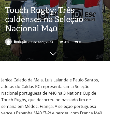
Touch Rugby: Três
caldenses na Seleção
Nacional M40
-
Redação
1 de Abril, 2023
459
0
Janica Calado da Maia, Luís Lalanda e Paulo Santos,
atletas do Caldas RC representaram a Seleção
Nacional portuguesa de M40 na 3 Nations Cup de
Touch Rugby, que decorreu no passado fim de
semana em Médoc, França. A seleção portuguesa
venceu Espanha M40 (7-2) e perdeu com França M40