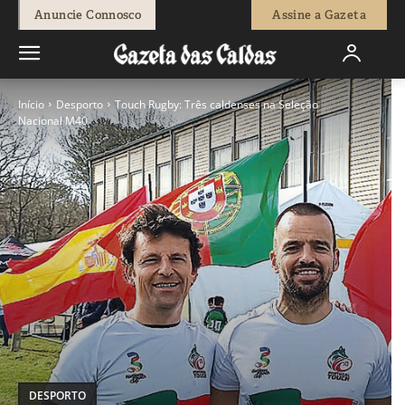
Anuncie Connosco
Assine a Gazeta
Início
Desporto
Touch Rugby: Três caldenses na Seleção
Nacional M40
DESPORTO