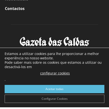
Contactos
Estamos a utilizar cookies para lhe proporcionar a melhor
experiência no nosso website.
Pode saber mais sobre os cookies que estamos a utilizar ou
SOBRE NÓS
desactivá-los em
configurar cookies
Com sede nas Caldas da Rainha e mais de 90 anos de
.
existência, é o jornal regional com maior número de leitores
a sul de distrito de Leiria, com mais de 40.000 leitores por
Aceitar todas
toda a região Oeste. Jornal com distribuição em Portugal
Continental e assinatura online.
Configurar Cookies