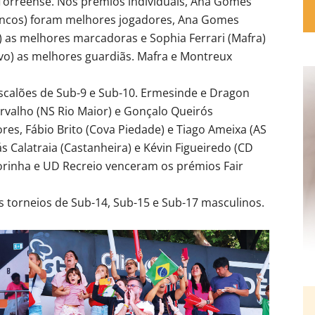
Torreense. Nos prémios individuais, Ana Gomes
rancos) foram melhores jogadores, Ana Gomes
) as melhores marcadoras e Sophia Ferrari (Mafra)
vo) as melhores guardiãs. Mafra e Montreux
calões de Sub-9 e Sub-10. Ermesinde e Dragon
rvalho (NS Rio Maior) e Gonçalo Queirós
res, Fábio Brito (Cova Piedade) e Tiago Ameixa (AS
 Calatraia (Castanheira) e Kévin Figueiredo (CD
orinha e UD Recreio venceram os prémios Fair
s torneios de Sub-14, Sub-15 e Sub-17 masculinos.