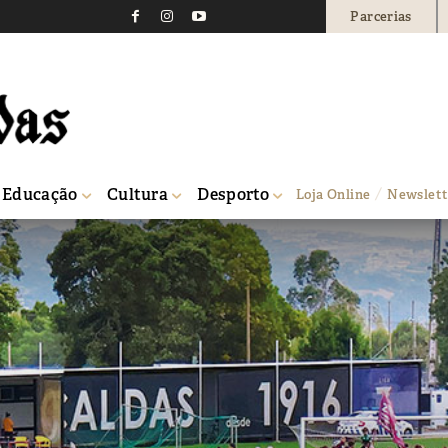
Parcerias
Educação
Cultura
Desporto
Loja Online
Newslett