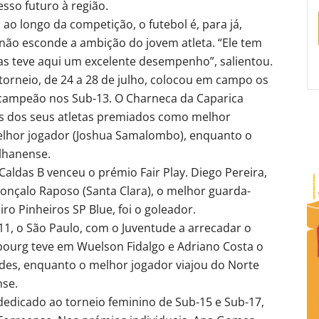
sso futuro à região.
 ao longo da competição, o futebol é, para já,
não esconde a ambição do jovem atleta. “Ele tem
as teve aqui um excelente desempenho”, salientou.
torneio, de 24 a 28 de julho, colocou em campo os
i campeão nos Sub-13. O Charneca da Caparica
dois dos seus atletas premiados como melhor
elhor jogador (Joshua Samalombo), enquanto o
lhanense.
O Caldas B venceu o prémio Fair Play. Diego Pereira,
Gonçalo Raposo (Santa Clara), o melhor guarda-
iro Pinheiros SP Blue, foi o goleador.
1, o São Paulo, com o Juventude a arrecadar o
bourg teve em Wuelson Fidalgo e Adriano Costa o
es, enquanto o melhor jogador viajou do Norte
nse.
dicado ao torneio feminino de Sub-15 e Sub-17,