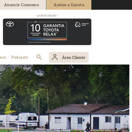
Anuncie Connosco
Assine a Gazeta
- publicidade -
Área Cliente
ers
Podcasts