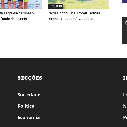
Desporto
ta sagra-se campeão
Caldas conquista Troféu Termas
 fundo de juvenis
Rainha D. Leonor à Académica
SECÇÕES
I
Sociedade
L
Política
N
Economia
P