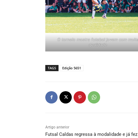
O torneio mostra futebol jovem com muit
qualidade
TAGS
Edição 5651
Artigo anterior
Futsal Caldas regressa à modalidade e já fez