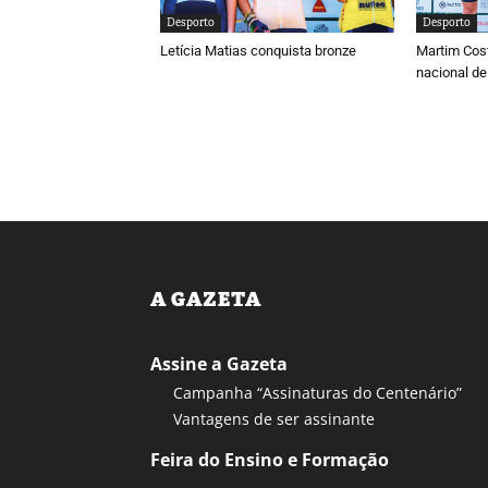
Desporto
Desporto
Letícia Matias conquista bronze
Martim Cos
nacional de
A GAZETA
Assine a Gazeta
Campanha “Assinaturas do Centenário”
Vantagens de ser assinante
Feira do Ensino e Formação