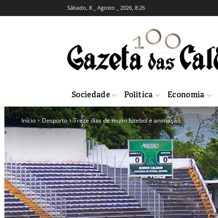
Sábado, 8 _ Agosto _ 2026, 8:26
Sociedade
Política
Economia
Início
Desporto
Treze dias de muito futebol e animação