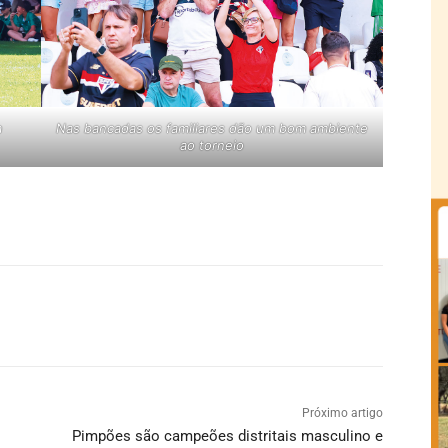
a
Nas bancadas os familiares dão um bom ambiente
ao torneio
Próximo artigo
Pimpões são campeões distritais masculino e