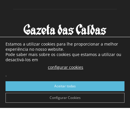
Estamos a utilizar cookies para lhe proporcionar a melhor
experiência no nosso website.
Pode saber mais sobre os cookies que estamos a utilizar ou
SOBRE NÓS
desactivá-los em
configurar cookies
Com sede nas Caldas da Rainha e mais de 90 anos de
.
existência, é o jornal regional com maior número de leitores
a sul de distrito de Leiria, com mais de 40.000 leitores por
Aceitar todas
toda a região Oeste. Jornal com distribuição em Portugal
Continental e assinatura online.
Configurar Cookies
SIGA-NOS