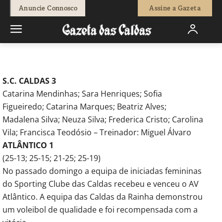
-
Redação
18 de Novembro, 2016
67209
0
Anuncie Connosco
Assine a Gazeta
Início
Desporto
Voleibol de qualidade
S.C. CALDAS 3
Catarina Mendinhas; Sara Henriques; Sofia
Figueiredo; Catarina Marques; Beatriz Alves;
Madalena Silva; Neuza Silva; Frederica Cristo; Carolina
Vila; Francisca Teodósio – Treinador: Miguel Álvaro
ATLÂNTICO 1
(25-13; 25-15; 21-25; 25-19)
No passado domingo a equipa de iniciadas femininas
do Sporting Clube das Caldas recebeu e venceu o AV
Atlântico. A equipa das Caldas da Rainha demonstrou
um voleibol de qualidade e foi recompensada com a