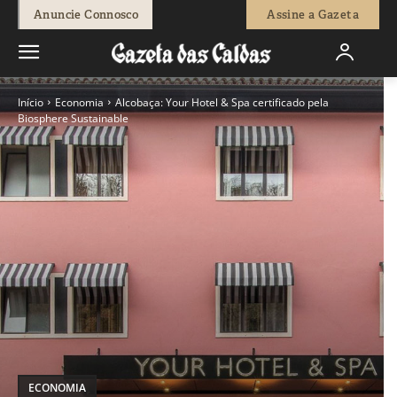
Anuncie Connosco
Assine a Gazeta
Início
Economia
Alcobaça: Your Hotel & Spa certificado pela
Biosphere Sustainable
ECONOMIA