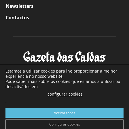
Newsletters
Contactos
Estamos a utilizar cookies para lhe proporcionar a melhor
experiência no nosso website.
Pode saber mais sobre os cookies que estamos a utilizar ou
SOBRE NÓS
desactivá-los em
configurar cookies
Com sede nas Caldas da Rainha e mais de 90 anos de
.
existência, é o jornal regional com maior número de leitores
a sul de distrito de Leiria, com mais de 40.000 leitores por
Aceitar todas
toda a região Oeste. Jornal com distribuição em Portugal
Continental e assinatura online.
Configurar Cookies