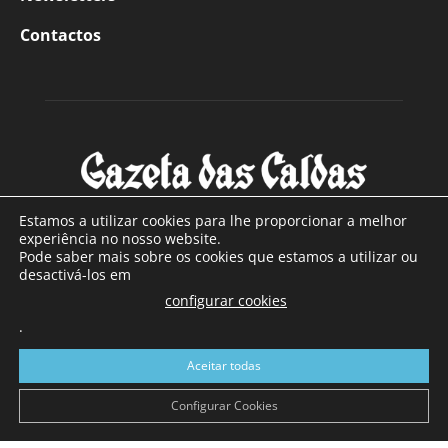
Contactos
Estamos a utilizar cookies para lhe proporcionar a melhor
experiência no nosso website.
Pode saber mais sobre os cookies que estamos a utilizar ou
SOBRE NÓS
desactivá-los em
configurar cookies
Com sede nas Caldas da Rainha e mais de 90 anos de
.
existência, é o jornal regional com maior número de leitores
a sul de distrito de Leiria, com mais de 40.000 leitores por
Aceitar todas
toda a região Oeste. Jornal com distribuição em Portugal
Continental e assinatura online.
Configurar Cookies