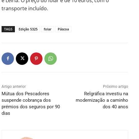
e Leiria. O preço do folar é de 10 euros, com o
transporte incluído.
TAGS
Edição 5325
folar
Páscoa
Artigo anterior
Próximo artigo
Mútua dos Pescadores
Relgráfica investiu na
suspende cobrança dos
modernização a caminho
prémios dos seguros por 90
dos 40 anos
dias