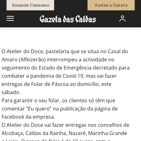
-
Joel Ribeiro
9 de Abril, 2020
1866
0
Anuncie Connosco
Assine a Gazeta
Início
Economia
Atelier do Doce entrega Folar de Páscoa ao
domicílio
O Atelier do Doce, pastelaria que se situa no Casal do
Amaro (Alfeizerão) interrompeu a actividade no
seguimento do Estado de Emergência decretado para
combater a pandemia de Covid-19, mas vai fazer
entregas de Folar de Páscoa ao domicílio, este
sábado.
Para garantir o seu folar, os clientes só têm que
comentar “Eu quero” na publicação da página de
Facebook da empresa.
O Atelier do Doce vai fazer entregas nos concelhos de
Alcobaça, Caldas da Rainha, Nazaré, Marinha Grande