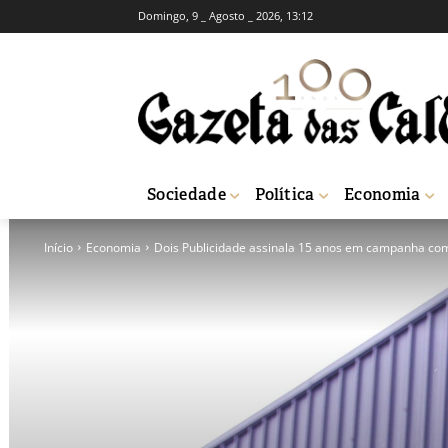
Domingo, 9 _ Agosto _ 2026, 13:12
Sociedade
Política
Economia
Início
Economia
Dois Publicidade assinala 15 anos em campanha co