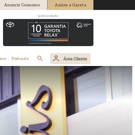
Anuncie Connosco
Assine a Gazeta
- publicidade -
Área Cliente
ers
Podcasts