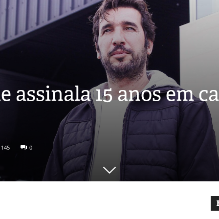
de assinala 15 anos em 
1145
0