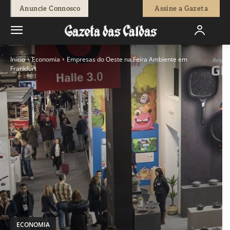
Anuncie Connosco
Assine a Gazeta
Início
Economia
Empresas do Oeste na Feira Ambiente em
Frankfurt
ECONOMIA