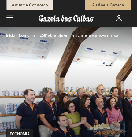
Anuncie Connosco
Assine a Gazeta
Início
Economia
ESIP abre loja em Peniche e lança nova marca
ECONOMIA