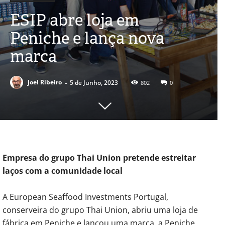
ESIP abre loja em
Peniche e lança nova
marca
-
Joel Ribeiro
5 de Junho, 2023
802
0
Empresa do grupo Thai Union pretende estreitar
laços com a comunidade local
A European Seaffood Investments Portugal,
conserveira do grupo Thai Union, abriu uma loja de
fábrica em Peniche e lançou uma marca, a Peniche