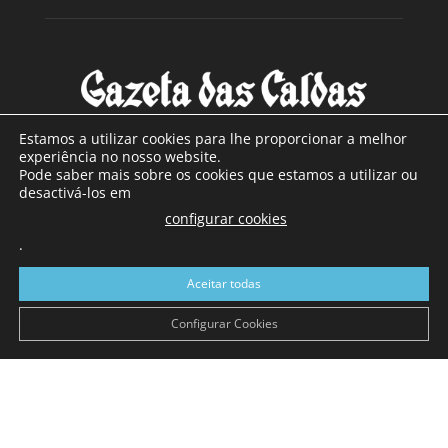
Estamos a utilizar cookies para lhe proporcionar a melhor
experiência no nosso website.
Pode saber mais sobre os cookies que estamos a utilizar ou
SOBRE NÓS
desactivá-los em
configurar cookies
Com sede nas Caldas da Rainha e mais de 90 anos de
.
existência, é o jornal regional com maior número de leitores
a sul de distrito de Leiria, com mais de 40.000 leitores por
Aceitar todas
toda a região Oeste. Jornal com distribuição em Portugal
Continental e assinatura online.
Configurar Cookies
SIGA-NOS