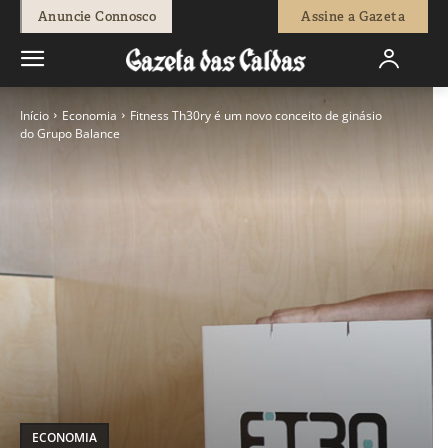
Anuncie Connosco
Assine a Gazeta
Início
Economia
Fitness Th30ry é um novo conceito de ginásio
do Grupo Balance
ECONOMIA