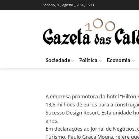
Sábado, 8 _ Agosto _ 2026, 15:11
Incentivo de 13
Bom Sucesso
-
Fátima Ferreira
17 de Setembro, 2010
Sociedade
Política
Economia
Início
Breves
Incentivo de 13,6 milhões para construção do Hilton n
A empresa promotora do hotel “Hilton 
13,6 milhões de euros para a construç
Sucesso Design Resort. Esta unidade ho
anos.
Em declarações ao Jornal de Negócios, o
Turismo, Paulo Graça Moura, refere que