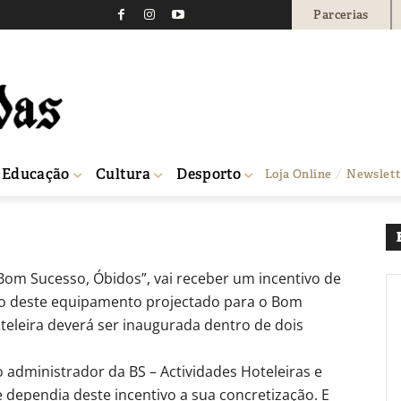
Parcerias
,6 milhões para constru
680
0
Educação
Cultura
Desporto
Loja Online
Newslett
o Bom Sucesso
Bom Sucesso, Óbidos”, vai receber um incentivo de
ão deste equipamento projectado para o Bom
teleira deverá ser inaugurada dentro de dois
 administrador da BS – Actividades Hoteleiras e
 dependia deste incentivo a sua concretização. E