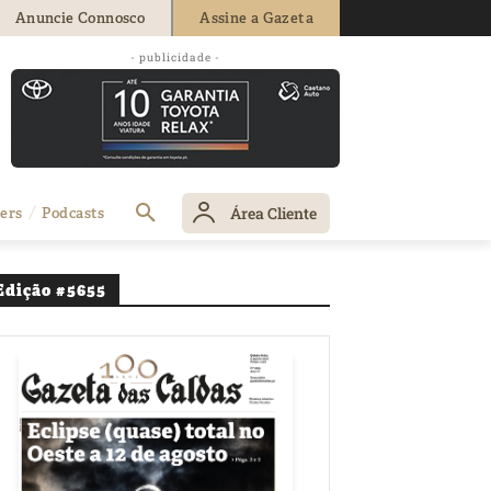
Anuncie Connosco
Assine a Gazeta
ção do Hilton no
- publicidade -
Área Cliente
ers
Podcasts
Edição #5655