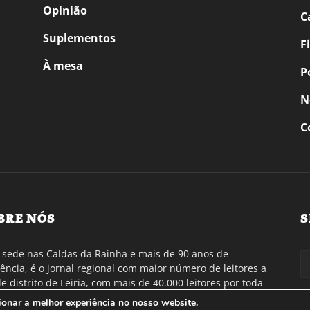
Opinião
C
Suplementos
F
À mesa
P
N
C
BRE NÓS
S
sede nas Caldas da Rainha e mais de 90 anos de
tência, é o jornal regional com maior número de leitores a
de distrito de Leiria, com mais de 40.000 leitores por toda
gião Oeste. Jornal com distribuição em Portugal
cionar a melhor experiência no nosso website.