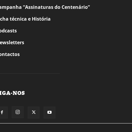
ampanha “Assinaturas do Centenário”
icha técnica e História
odcasts
ewsletters
ontactos
IGA-NOS