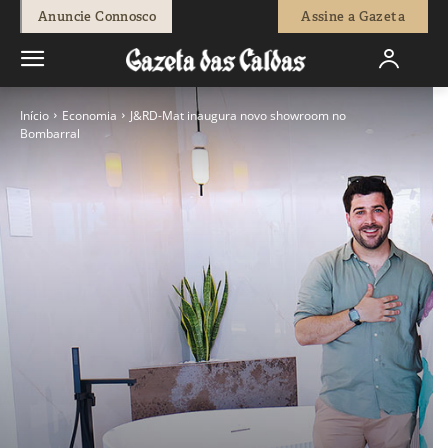
Anuncie Connosco
Assine a Gazeta
Início
Economia
J&RD-Mat inaugura novo showroom no
Bombarral