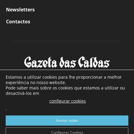
Newsletters
Contactos
Estamos a utilizar cookies para lhe proporcionar a melhor
experiência no nosso website.
Pode saber mais sobre os cookies que estamos a utilizar ou
SOBRE NÓS
desactivá-los em
configurar cookies
Com sede nas Caldas da Rainha e mais de 90 anos de
.
existência, é o jornal regional com maior número de leitores
a sul de distrito de Leiria, com mais de 40.000 leitores por
Aceitar todas
toda a região Oeste. Jornal com distribuição em Portugal
Continental e assinatura online.
Configurar Cookies