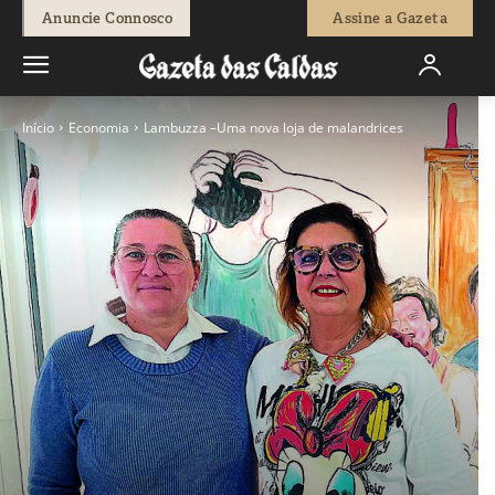
Anuncie Connosco
Assine a Gazeta
Início
Economia
Lambuzza –Uma nova loja de malandrices