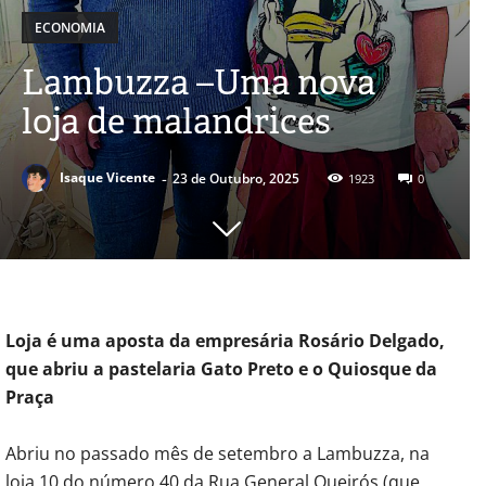
ECONOMIA
Lambuzza –Uma nova
loja de malandrices
-
Isaque Vicente
23 de Outubro, 2025
1923
0
Loja é uma aposta da empresária Rosário Delgado,
que abriu a pastelaria Gato Preto e o Quiosque da
Praça
Abriu no passado mês de setembro a Lambuzza, na
loja 10 do número 40 da Rua General Queirós (que