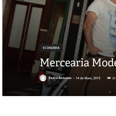
ECONOMIA
Mercearia Mod
-
Pedro Antunes
14 de Maio, 2015
36