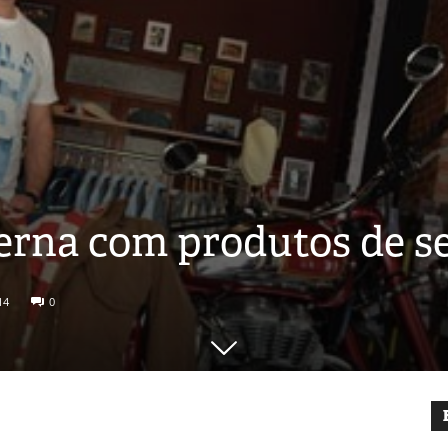
erna com produtos de 
14
0